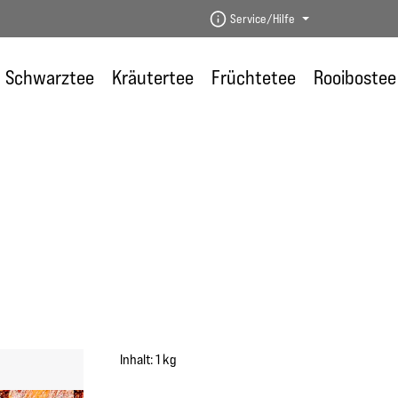
Service/Hilfe
Schwarztee
Kräutertee
Früchtetee
Rooibostee
Inhalt:
1 kg