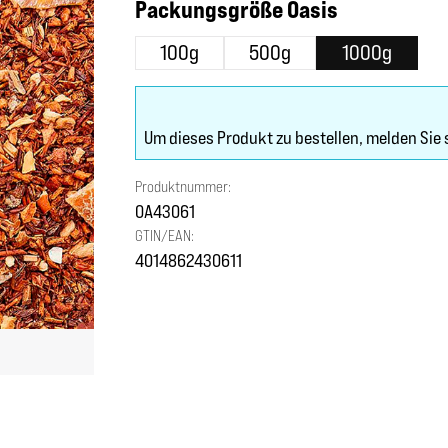
auswählen
Packungsgröße Oasis
100g
500g
1000g
Um dieses Produkt zu bestellen, melden Sie 
Produktnummer:
OA43061
GTIN/EAN:
4014862430611