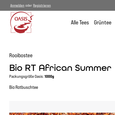
Anmelden
oder
Registrieren
um Hauptinhalt springen
Zur Hauptnavigation springen
Alle Tees
Grüntee
Rooibostee
Bio RT African Summer
Packungsgröße Oasis:
1000g
Bio Rotbuschtee
Bildergalerie überspringen