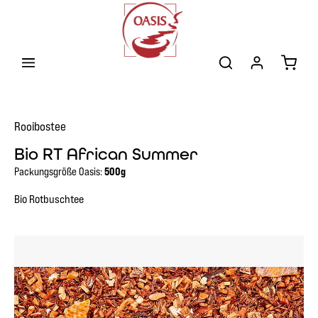
Zum Hauptinhalt springen
Warenk
Rooibostee
Bio RT African Summer
Packungsgröße Oasis:
500g
Bio Rotbuschtee
Bildergalerie überspringen