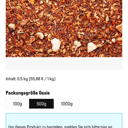
Inhalt:
0.5 kg
(55,88 € / 1 kg)
auswählen
Packungsgröße Oasis
100g
500g
1000g
Um dieses Produkt zu bestellen, melden Sie sich bitte
hier
an.