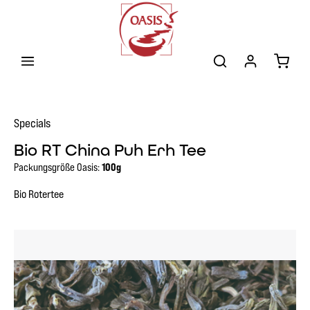
Zum Hauptinhalt springen
Warenk
Specials
Bio RT China Puh Erh Tee
Packungsgröße Oasis:
100g
Bio Rotertee
Bildergalerie überspringen