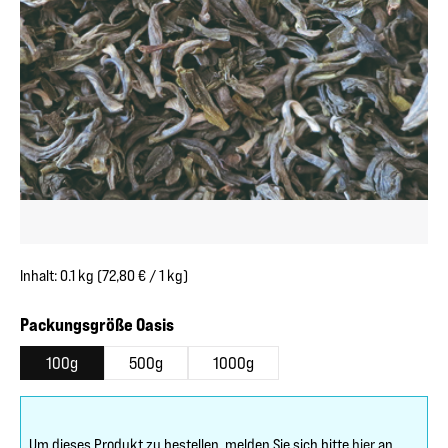
Inhalt:
0.1 kg
(72,80 € / 1 kg)
auswählen
Packungsgröße Oasis
100g
500g
1000g
Um dieses Produkt zu bestellen, melden Sie sich bitte
hier
an.