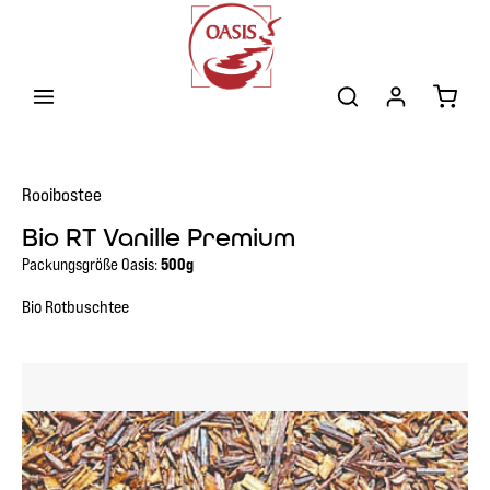
Zum Hauptinhalt springen
Warenk
Rooibostee
Bio RT Vanille Premium
Packungsgröße Oasis:
500g
Bio Rotbuschtee
Bildergalerie überspringen