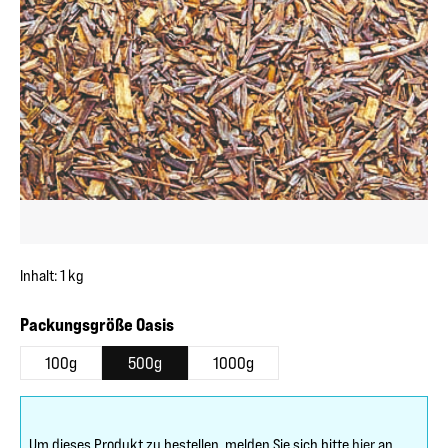
Inhalt:
1 kg
auswählen
Packungsgröße Oasis
100g
500g
1000g
Um dieses Produkt zu bestellen, melden Sie sich bitte
hier
an.