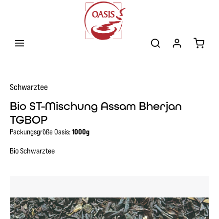
Zum Hauptinhalt springen
Warenk
Schwarztee
Bio ST-Mischung Assam Bherjan
TGBOP
Packungsgröße Oasis:
1000g
Bio Schwarztee
Bildergalerie überspringen