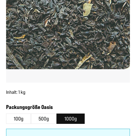
Inhalt:
1 kg
auswählen
Packungsgröße Oasis
100g
500g
1000g