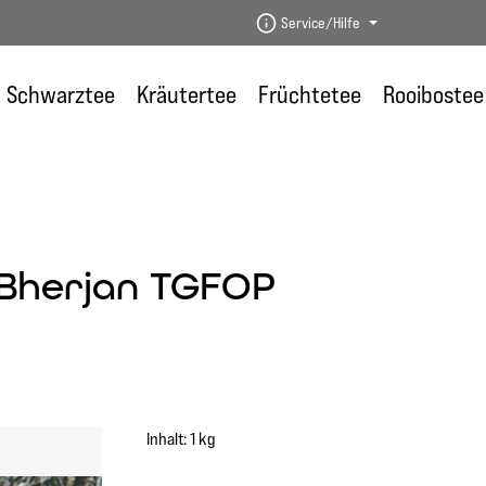
Service/Hilfe
Schwarztee
Kräutertee
Früchtetee
Rooibostee
 Bherjan TGFOP
Inhalt:
1 kg