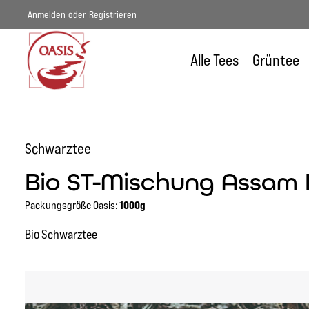
Anmelden
oder
Registrieren
um Hauptinhalt springen
Zur Hauptnavigation springen
Alle Tees
Grüntee
Schwarztee
Bio ST-Mischung Assam
Packungsgröße Oasis:
1000g
Bio Schwarztee
Bildergalerie überspringen