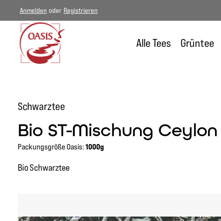
Anmelden
oder
Registrieren
um Hauptinhalt springen
Zur Hauptnavigation springen
Alle Tees
Grüntee
Schwarztee
Bio ST-Mischung Ceylon
Packungsgröße Oasis:
1000g
Bio Schwarztee
Bildergalerie überspringen