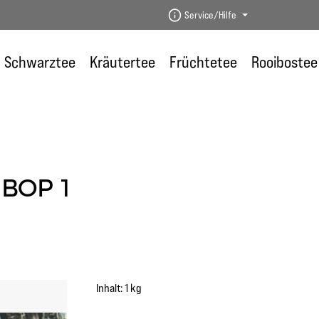
Service/Hilfe
Schwarztee
Kräutertee
Früchtetee
Rooibostee
 BOP 1
Inhalt:
1 kg