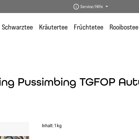
Service/Hilfe
Schwarztee
Kräutertee
Früchtetee
Rooibostee
ling Pussimbing TGFOP Au
Inhalt:
1 kg