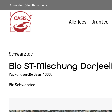
Anmelden
oder
Registrieren
um Hauptinhalt springen
Zur Hauptnavigation springen
Alle Tees
Grüntee
Schwarztee
Bio ST-Mischung Darjee
Packungsgröße Oasis:
1000g
Bio Schwarztee
Bildergalerie überspringen