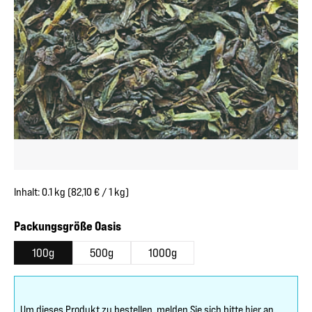
Inhalt:
0.1 kg
(82,10 € / 1 kg)
auswählen
Packungsgröße Oasis
100g
500g
1000g
Um dieses Produkt zu bestellen, melden Sie sich bitte
hier
an.