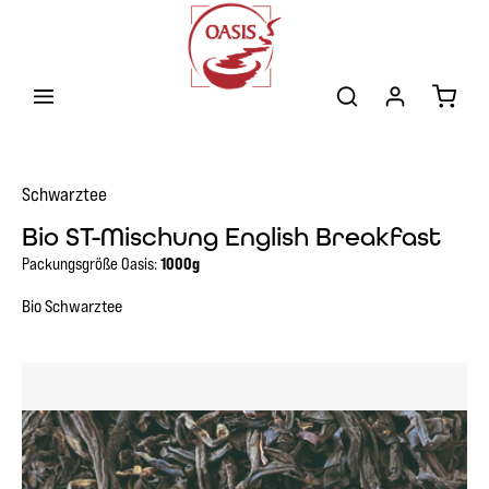
Zum Hauptinhalt springen
Warenk
Schwarztee
Bio ST-Mischung English Breakfast
Packungsgröße Oasis:
1000g
Bio Schwarztee
Bildergalerie überspringen