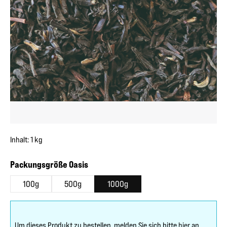
Inhalt:
1 kg
auswählen
Packungsgröße Oasis
100g
500g
1000g
Um dieses Produkt zu bestellen, melden Sie sich bitte
hier
an.