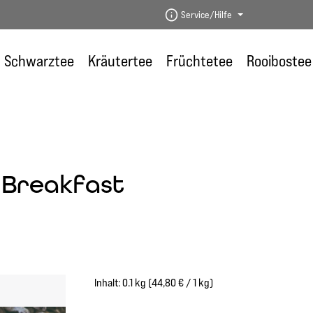
Service/Hilfe
Schwarztee
Kräutertee
Früchtetee
Rooibostee
 Breakfast
Inhalt:
0.1 kg
(44,80 € / 1 kg)