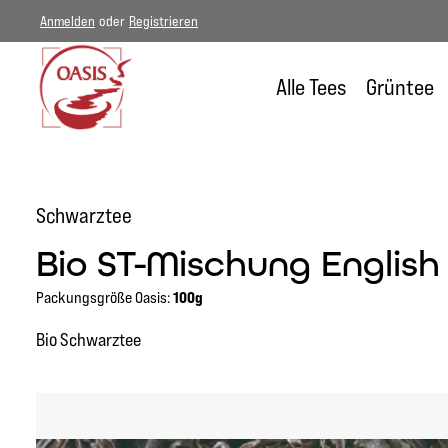
Anmelden
oder
Registrieren
um Hauptinhalt springen
Zur Hauptnavigation springen
Alle Tees
Grüntee
Schwarztee
Bio ST-Mischung English
Packungsgröße Oasis:
100g
Bio Schwarztee
Bildergalerie überspringen