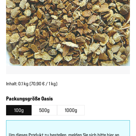
Inhalt:
0.1 kg
(70,90 € / 1 kg)
auswählen
Packungsgröße Oasis
100g
500g
1000g
Um dieses Produkt zu bestellen, melden Sie sich bitte
hier
an.