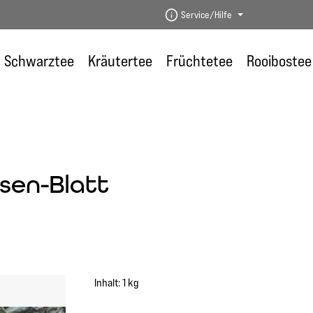
Service/Hilfe
Schwarztee
Kräutertee
Früchtetee
Rooibostee
sen-Blatt
Inhalt:
1 kg