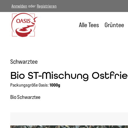
Anmelden
oder
Registrieren
um Hauptinhalt springen
Zur Hauptnavigation springen
Alle Tees
Grüntee
Schwarztee
Bio ST-Mischung Ostfrie
Packungsgröße Oasis:
1000g
Bio Schwarztee
Bildergalerie überspringen