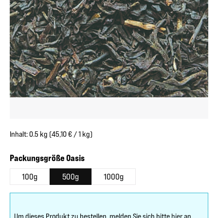
Inhalt:
0.5 kg
(45,10 € / 1 kg)
auswählen
Packungsgröße Oasis
100g
500g
1000g
Um dieses Produkt zu bestellen, melden Sie sich bitte
hier
an.