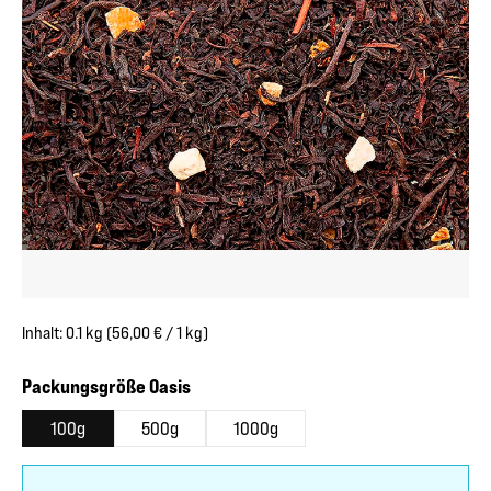
Inhalt:
0.1 kg
(56,00 € / 1 kg)
auswählen
Packungsgröße Oasis
100g
500g
1000g