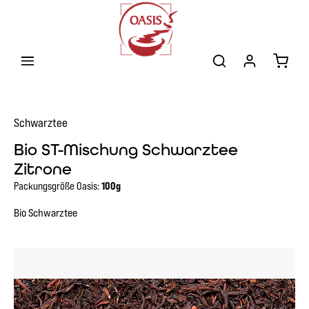
Zum Hauptinhalt springen
Warenk
Schwarztee
Bio ST-Mischung Schwarztee
Zitrone
Packungsgröße Oasis:
100g
Bio Schwarztee
Bildergalerie überspringen