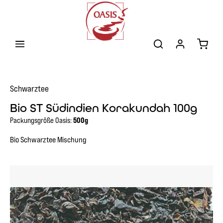
Zum Hauptinhalt springen
Warenk
Schwarztee
Bio ST Südindien Korakundah 100g
Packungsgröße Oasis:
500g
Bio Schwarztee Mischung
Bildergalerie überspringen