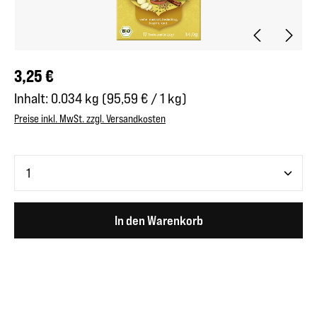
Regulärer Preis:
3,25 €
Inhalt:
0.034 kg
(95,59 € / 1 kg)
Preise inkl. MwSt. zzgl. Versandkosten
Produkt Anzahl: Gib den gewünschten Wert ein oder benutze 
In den Warenkorb