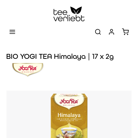
Zum Hauptinhalt springen
Warenk
BIO YOGI TEA Himalaya | 17 x 2g
Bildergalerie überspringen