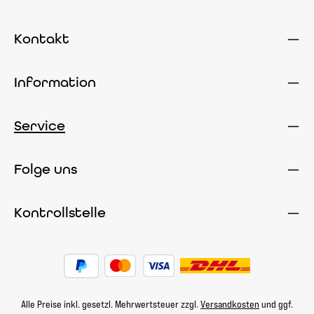
Nicht-EU-Landwirtschaft
ziehen
ziehen
| Öko-Kontrollstelle DE-
lassen.Zutaten:Salbei,
lassen.Zutaten:Salbei,
ÖKO-006.
Kontakt
Brombeerblätter,
Brombeerblätter,
Spitzwegerich,
Spitzwegerich,
Malvenblüten,
Malvenblüten,
Information
Apfelminzblätter und
Apfelminzblätter und
Pfefferminzblätter aus
Pfefferminzblätter aus
kontrolliert-biologischem
kontrolliert-biologischem
Service
Anbau | DE-ÖKO-006
Anbau | DE-ÖKO-006
Folge uns
Kontrollstelle
Alle Preise inkl. gesetzl. Mehrwertsteuer zzgl.
Versandkosten
und ggf.