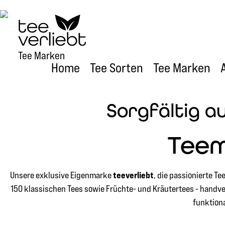
um Hauptinhalt springen
Zur Hauptnavigation springen
Bildergalerie überspringen
Tee Marken
Home
Tee Sorten
Tee Marken
Sorgfältig a
Teem
teeverliebt
Unsere exklusive Eigenmarke
, die passionierte T
150 klassischen Tees sowie Früchte- und Kräutertees - handve
funktiona