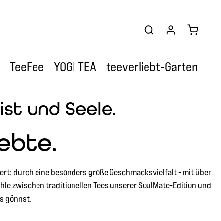
Warenkor
TeeFee
YOGI TEA
teeverliebt-Garten
st und Seele.
ebte.
tert: durch eine besonders große Geschmacksvielfalt - mit über
hle zwischen traditionellen Tees unserer SoulMate-Edition und
es gönnst.