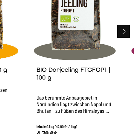
0 g
BIO Darjeeling FTGFOP1 |
100 g
nzen
n
Das berühmte Anbaugebiet in
Nordindien liegt zwischen Nepal und
ren:
Bhutan – zu Füßen des Himalayas.
ist
Seit 1841 wird hier auf über 2000
einen
Metern Höhe feiner Tee hergestellt.
Inhalt:
0.1 kg
(47,90 €* / 1 kg)
,
In dieser Höhe wird in erster Linie die
4,79 €*