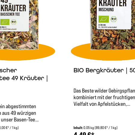
BIO Bergkräuter | 5
ischer
tee 49 Kräuter |
Das Beste wilder Gebirgspfla
kombiniert mit der fruchtige
Vielfalt von Apfelstücken,
fein abgestimmten
Orangenschalen und Weinbee
n aus 49 würzigen
Unsere Bergkräutermischung 
t unser Basen-Tee
angenehm würzig und bringt 
im Rahmen von
1,00 €* / 1 kg)
Inhalt:
0.05 kg
(89,80 €* / 1 kg)
Hauch Süße mit. Pfefferminze
ungs- und Fastenkuren
4,49 €*