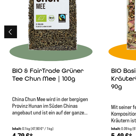
BIO & FairTrade Grüner
BIO Bas
Tee Chun Mee | 100g
Kräuter
90g
China Chun Mee wird in der bergigen
Provinz Hunan im Süden Chinas
Mit seiner 
angebaut und ist ein auf der ganzen
Kompositio
Welt beliebter Grüntee-Klassiker mit
Kräutern is
weit zurückreichender Tradition.
besonders 
Inhalt:
0.1 kg
(47,90 €* / 1 kg)
Inhalt:
0.09 kg
(6
Chun Mee bedeutet “wertvolle
Entschlack
4,79 €*
5,49 €*