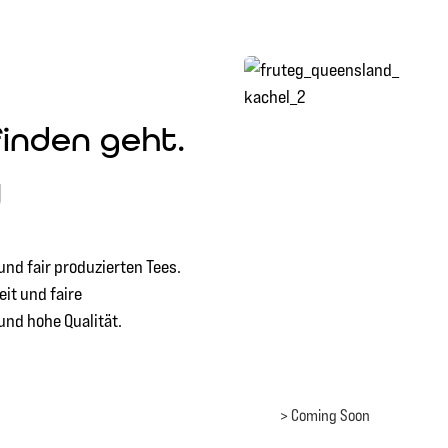
> Coming Soon
inden geht.
d
nd fair produzierten Tees.
it und faire
nd hohe Qualität.
> Coming Soon