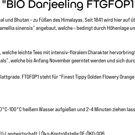
BIO Darjeeling FTGFOP1 |
 und Bhutan – zu Füßen des Himalayas. Seit 1841 wird hier auf üb
 “Camellia sinensis” angebaut, welche – bedingt durch Höhenlage
e, welche leichte Tees mit intensiv-floralem Charakter hervorbrin
ls”, welche bis Anfang November geerntet werden und sich durch
lattgrade. FTGFOP1 steht für “Finest Tippy Golden Flowery Orange 
t 70°C-100°C heißem Wasser aufgießen und 2-4 Minuten ziehen las
EU-Landwirtschaft | Öko-Kontrollstelle DE-ÖKO-006.