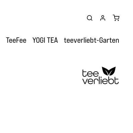
Warenkor
TeeFee
YOGI TEA
teeverliebt-Garten