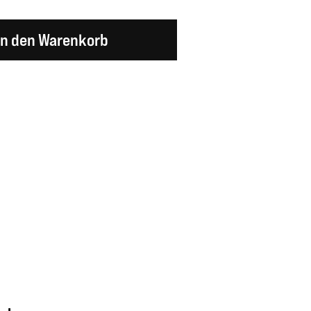
en Wert ein oder benutze die Schaltflächen um d
In den Warenkorb