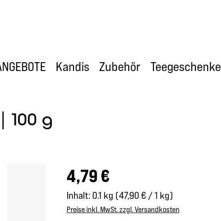
ANGEBOTE
Kandis
Zubehör
Teegeschenke
| 100 g
Regulärer Preis:
4,79 €
Inhalt:
0.1 kg
(47,90 € / 1 kg)
Preise inkl. MwSt. zzgl. Versandkosten