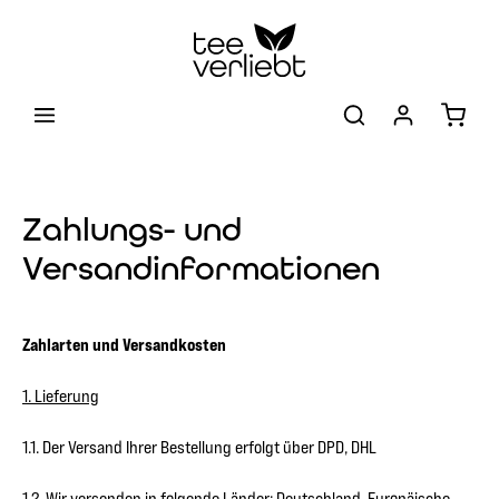
Zum Hauptinhalt springen
Warenk
Zahlungs- und
Versandinformationen
Zahlarten und Versandkosten
1. Lieferung
1.1. Der Versand Ihrer Bestellung erfolgt über DPD, DHL
1.2. Wir versenden in folgende Länder: Deutschland, Europäische