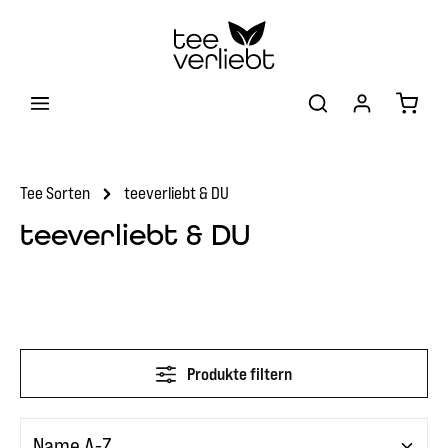
Zum Hauptinhalt springen
Warenk
Tee Sorten
teeverliebt & DU
teeverliebt & DU
Produkte filtern