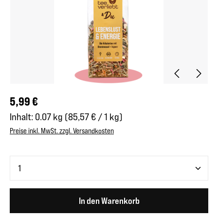
Regulärer Preis:
5,99 €
Inhalt:
0.07 kg
(85,57 € / 1 kg)
Preise inkl. MwSt. zzgl. Versandkosten
Produkt Anzahl: Gib den gewünschten Wert ein oder benutze 
In den Warenkorb