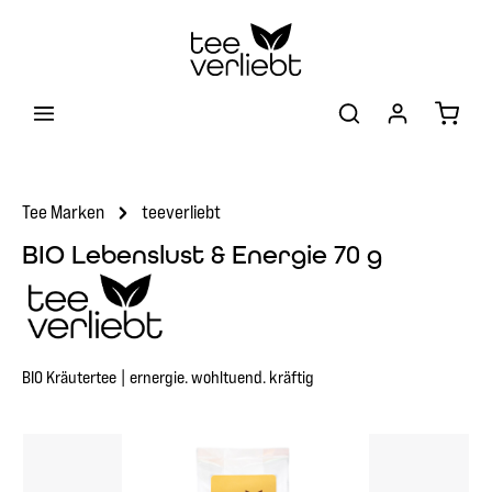
Zum Hauptinhalt springen
Warenk
Tee Marken
teeverliebt
BIO Lebenslust & Energie 70 g
BIO Kräutertee | ernergie. wohltuend. kräftig
Bildergalerie überspringen