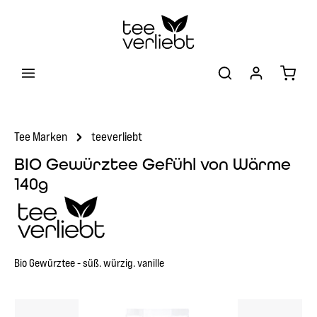
Zum Hauptinhalt springen
Warenk
Tee Marken
teeverliebt
BIO Gewürztee Gefühl von Wärme
140g
Bio Gewürztee - süß. würzig. vanille
Bildergalerie überspringen