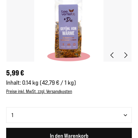
Regulärer Preis:
5,99 €
Inhalt:
0.14 kg
(42,79 € / 1 kg)
Preise inkl. MwSt. zzgl. Versandkosten
Produkt Anzahl: Gib den gewünschten Wert ein oder benutze 
In den Warenkorb