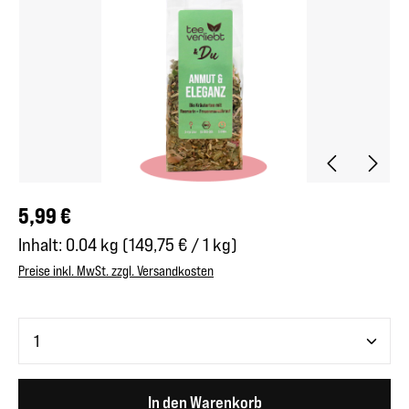
Regulärer Preis:
5,99 €
Inhalt:
0.04 kg
(149,75 € / 1 kg)
Preise inkl. MwSt. zzgl. Versandkosten
Produkt Anzahl: Gib den gewünschten Wert ein oder benutze 
In den Warenkorb