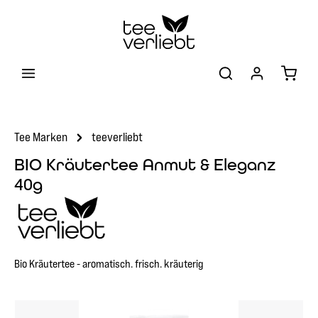
Zum Hauptinhalt springen
Warenk
Tee Marken
teeverliebt
BIO Kräutertee Anmut & Eleganz
40g
Bio Kräutertee - aromatisch. frisch. kräuterig
Bildergalerie überspringen