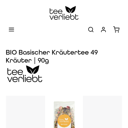
Zum Hauptinhalt springen
Warenk
BIO Basischer Kräutertee 49
Kräuter | 90g
Bildergalerie überspringen