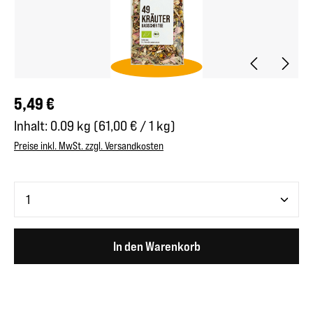
Regulärer Preis:
5,49 €
Inhalt:
0.09 kg
(61,00 € / 1 kg)
Preise inkl. MwSt. zzgl. Versandkosten
Produkt Anzahl: Gib den gewünschten Wert ein oder benutze 
In den Warenkorb