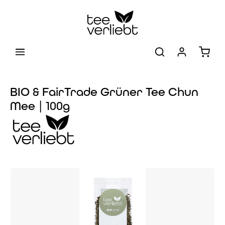
Zum Hauptinhalt springen
Warenk
BIO & FairTrade Grüner Tee Chun
Mee | 100g
Bildergalerie überspringen