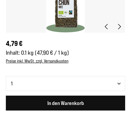
Regulärer Preis:
4,79 €
Inhalt:
0.1 kg
(47,90 € / 1 kg)
Preise inkl. MwSt. zzgl. Versandkosten
Produkt Anzahl: Gib den gewünschten Wert ein oder benutze 
In den Warenkorb