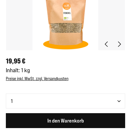
Regulärer Preis:
19,95 €
Inhalt:
1 kg
Preise inkl. MwSt. zzgl. Versandkosten
Produkt Anzahl: Gib den gewünschten Wert ein oder benutze 
In den Warenkorb