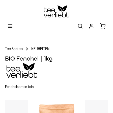
Zum Hauptinhalt springen
Warenk
Tee Sorten
NEUHEITEN
BIO Fenchel | 1kg
Fenchelsamen fein
Bildergalerie überspringen