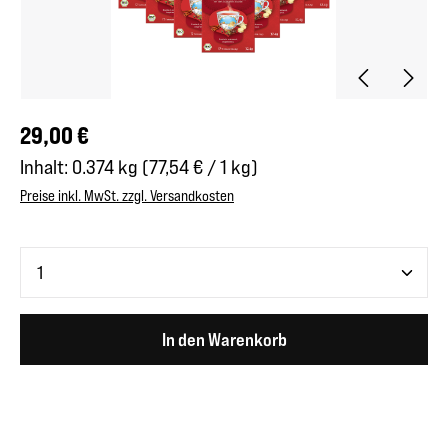
Regulärer Preis:
29,00 €
Inhalt:
0.374 kg
(77,54 € / 1 kg)
Preise inkl. MwSt. zzgl. Versandkosten
Produkt Anzahl: Gib den gewünschten Wert ein oder benutze 
In den Warenkorb