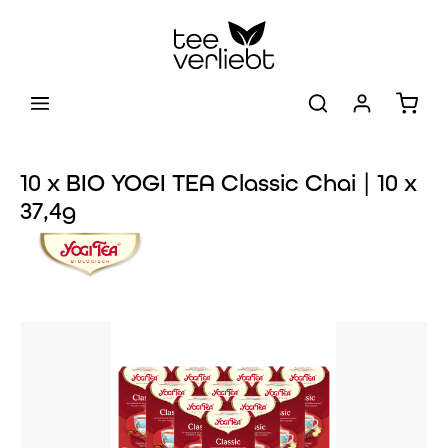
Zum Hauptinhalt springen
Warenk
10 x BIO YOGI TEA Classic Chai | 10 x
37,4g
Bildergalerie überspringen