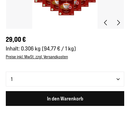
Regulärer Preis:
29,00 €
Inhalt:
0.306 kg
(94,77 € / 1 kg)
Preise inkl. MwSt. zzgl. Versandkosten
Produkt Anzahl: Gib den gewünschten Wert ein oder benutze 
In den Warenkorb