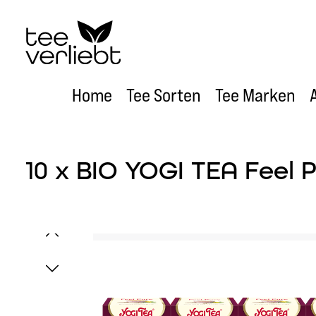
um Hauptinhalt springen
Zur Hauptnavigation springen
Home
Tee Sorten
Tee Marken
10 x BIO YOGI TEA Feel P
Bildergalerie überspringen