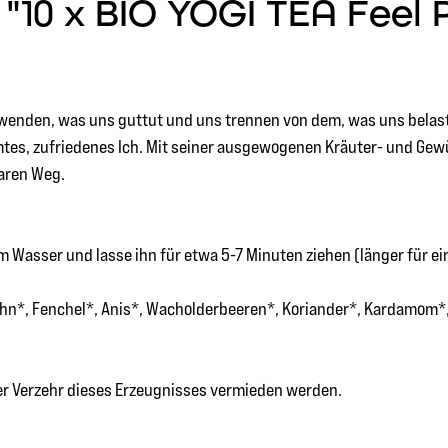
10 x BIO YOGI TEA Feel Pu
uwenden, was uns guttut und uns trennen von dem, was uns belast
mtes, zufriedenes Ich. Mit seiner ausgewogenen Kräuter- und Ge
aren Weg.
 Wasser und lasse ihn für etwa 5-7 Minuten ziehen (länger für e
hn*, Fenchel*, Anis*, Wacholderbeeren*, Koriander*, Kardamom*, s
ger Verzehr dieses Erzeugnisses vermieden werden.