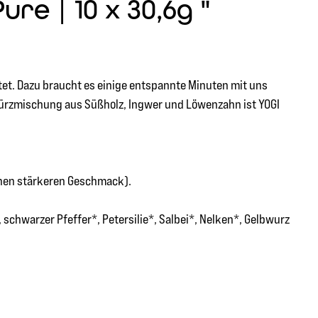
re | 10 x 30,6g "
et. Dazu braucht es einige entspannte Minuten mit uns
würzmischung aus Süßholz, Ingwer und Löwenzahn ist YOGI
inen stärkeren Geschmack).
chwarzer Pfeffer*, Petersilie*, Salbei*, Nelken*, Gelbwurz