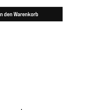
en Wert ein oder benutze die Schaltflächen um d
In den Warenkorb