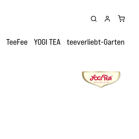
Warenkor
TeeFee
YOGI TEA
teeverliebt-Garten