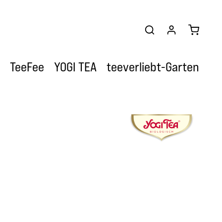
Warenkor
TeeFee
YOGI TEA
teeverliebt-Garten