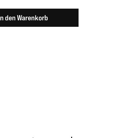
en Wert ein oder benutze die Schaltflächen um d
In den Warenkorb