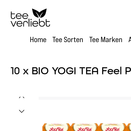
um Hauptinhalt springen
Zur Hauptnavigation springen
Home
Tee Sorten
Tee Marken
10 x BIO YOGI TEA Feel P
Bildergalerie überspringen