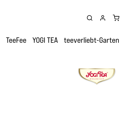
Warenkor
TeeFee
YOGI TEA
teeverliebt-Garten