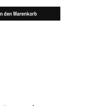
en Wert ein oder benutze die Schaltflächen um d
In den Warenkorb