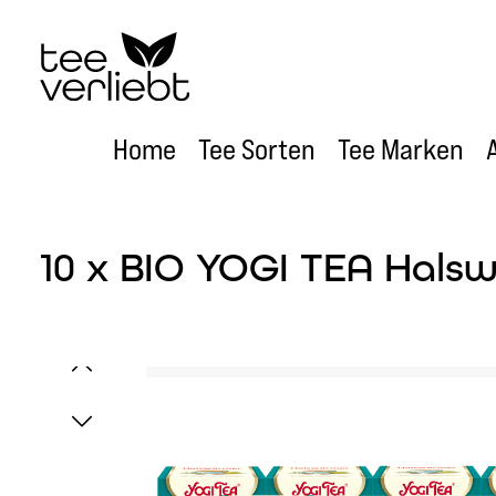
um Hauptinhalt springen
Zur Hauptnavigation springen
Home
Tee Sorten
Tee Marken
10 x BIO YOGI TEA Halsw
Bildergalerie überspringen