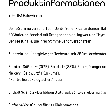
Produktinformationen "
YOGI TEA Halswärmer.
Deine Stimme verschafft dir Gehör. Schenk dafür deinem Ha
Süßholz und Fenchel mit Orangenschalen, Ingwer und Thymian
Der Tee für alle, die ihrer Stimme Gehör verschaffen.
Zubereitung: Übergieße den Teebeutel mit 250 ml kochendem
Zutaten: Süßholz* (35%), Fenchel* (23%), Zimt*, Orangensc
Nelken*, Gelbwurz* (Kurkuma).
*kontrolliert ökologischer Anbau
Enthält Süßholz – bei hohem Blutdruck sollte ein übermäßi
Einfache Yogaübung für das Gleichgewicht