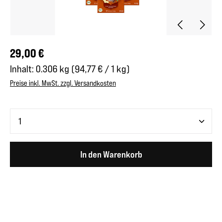
Regulärer Preis:
29,00 €
Inhalt:
0.306 kg
(94,77 € / 1 kg)
Preise inkl. MwSt. zzgl. Versandkosten
Produkt Anzahl: Gib den gewünschten Wert ein oder benutze 
In den Warenkorb