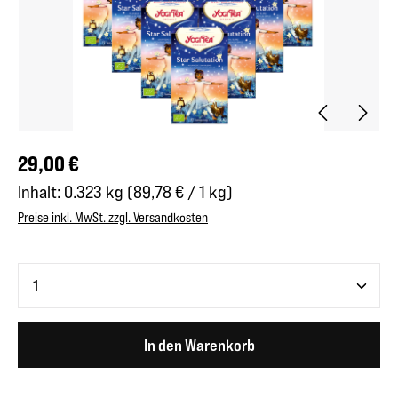
Regulärer Preis:
29,00 €
Inhalt:
0.323 kg
(89,78 € / 1 kg)
Preise inkl. MwSt. zzgl. Versandkosten
Produkt Anzahl: Gib den gewünschten Wert ein oder benutze 
In den Warenkorb