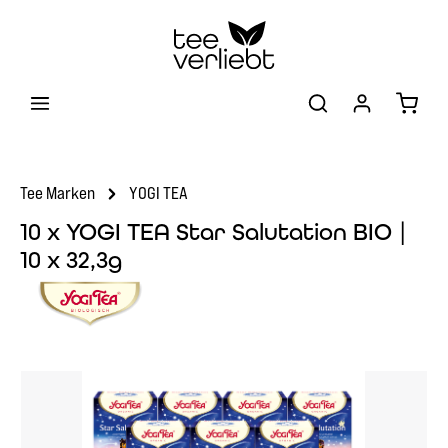
Zum Hauptinhalt springen
Warenk
Tee Marken
YOGI TEA
10 x YOGI TEA Star Salutation BIO |
10 x 32,3g
Bildergalerie überspringen