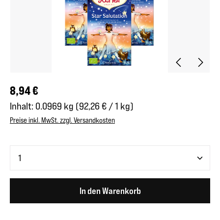
Regulärer Preis:
8,94 €
Inhalt:
0.0969 kg
(92,26 € / 1 kg)
Preise inkl. MwSt. zzgl. Versandkosten
Produkt Anzahl: Gib den gewünschten Wert ein oder benutze 
In den Warenkorb