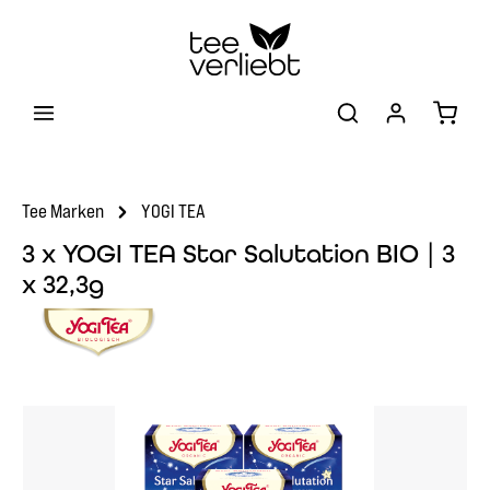
Zum Hauptinhalt springen
Warenk
Tee Marken
YOGI TEA
3 x YOGI TEA Star Salutation BIO | 3
x 32,3g
Bildergalerie überspringen