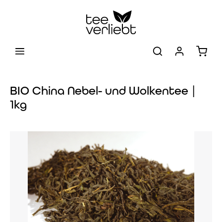
Zum Hauptinhalt springen
Warenk
BIO China Nebel- und Wolkentee |
1kg
Bildergalerie überspringen