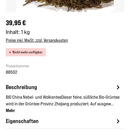
Regulärer Preis:
39,95 €
Inhalt:
1 kg
Preise inkl. MwSt. zzgl. Versandkosten
Nicht mehr verfügbar
Produktnummer:
88502
Beschreibung
BIO China Nebel- und WolkenteeDieser feine, süßliche Bio-Grüntee
wird in der Grüntee-Provinz Zhejiang produziert. Auf ausgew…
Mehr
Eigenschaften