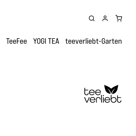
Warenkor
TeeFee
YOGI TEA
teeverliebt-Garten