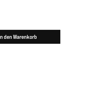
en Wert ein oder benutze die Schaltflächen um d
In den Warenkorb