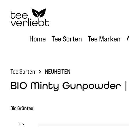
um Hauptinhalt springen
Zur Hauptnavigation springen
Home
Tee Sorten
Tee Marken
Tee Sorten
NEUHEITEN
BIO Minty Gunpowder |
Bio Grüntee
Bildergalerie überspringen