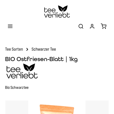
Zum Hauptinhalt springen
Warenk
Tee Sorten
Schwarzer Tee
BIO Ostfriesen-Blatt | 1kg
Bio Schwarztee
Bildergalerie überspringen