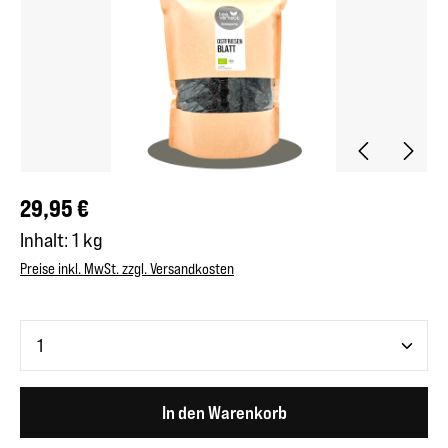
Regulärer Preis:
29,95 €
Inhalt:
1 kg
Preise inkl. MwSt. zzgl. Versandkosten
Produkt Anzahl: Gib den gewünschten Wert ein oder benutze 
In den Warenkorb