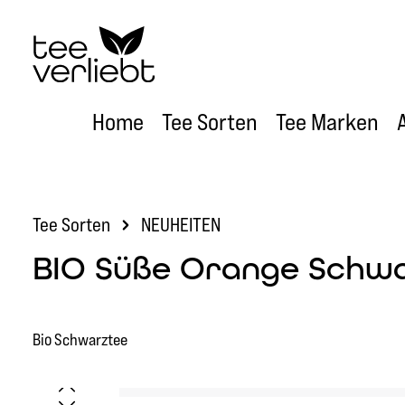
um Hauptinhalt springen
Zur Hauptnavigation springen
Home
Tee Sorten
Tee Marken
Tee Sorten
NEUHEITEN
BIO Süße Orange Schwa
Bio Schwarztee
Bildergalerie überspringen