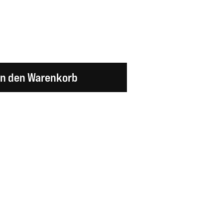
en Wert ein oder benutze die Schaltflächen um d
In den Warenkorb