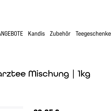
ANGEBOTE
Kandis
Zubehör
Teegeschenke
rztee Mischung | 1kg
Regulärer Preis: