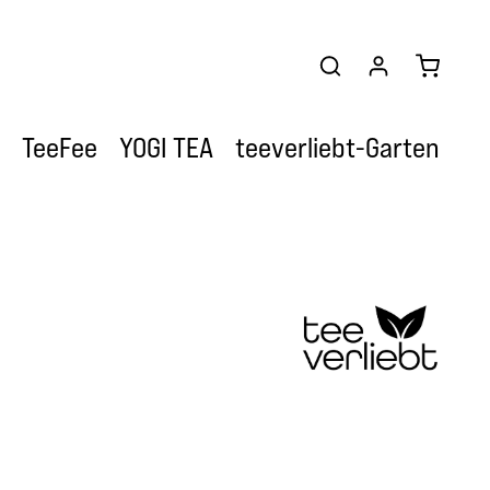
Warenkor
TeeFee
YOGI TEA
teeverliebt-Garten