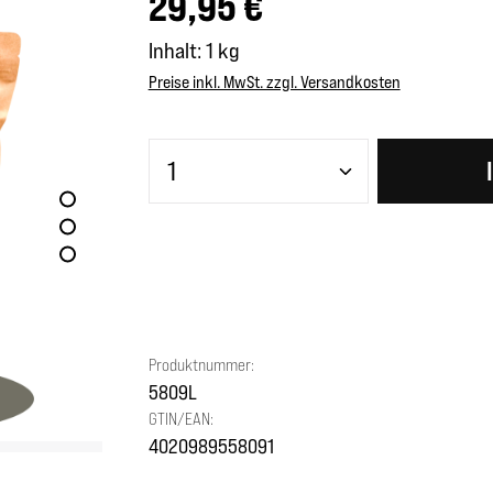
29,95 €
Inhalt:
1 kg
Preise inkl. MwSt. zzgl. Versandkosten
Produkt Anzahl: Gib den gewünscht
Produktnummer:
5809L
GTIN/EAN:
4020989558091