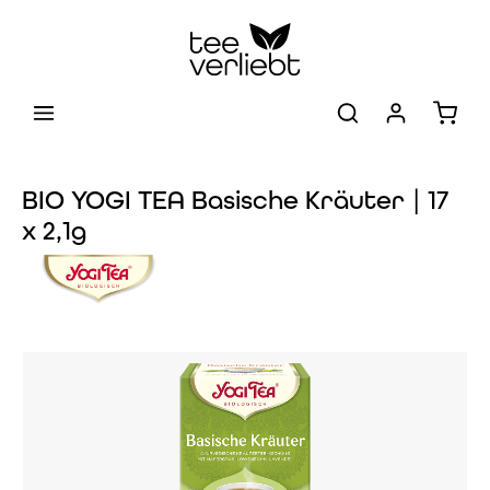
Zum Hauptinhalt springen
Warenk
BIO YOGI TEA Basische Kräuter | 17
x 2,1g
Bildergalerie überspringen