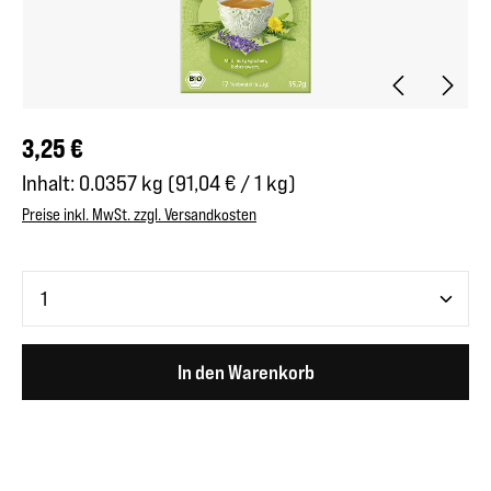
Regulärer Preis:
3,25 €
Inhalt:
0.0357 kg
(91,04 € / 1 kg)
Preise inkl. MwSt. zzgl. Versandkosten
Produkt Anzahl: Gib den gewünschten Wert ein oder benutze 
In den Warenkorb