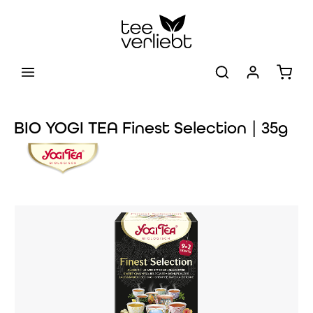
Zum Hauptinhalt springen
Warenk
BIO YOGI TEA Finest Selection | 35g
Bildergalerie überspringen