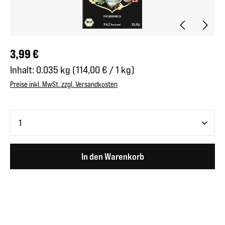
Regulärer Preis:
3,99 €
Inhalt:
0.035 kg
(114,00 € / 1 kg)
Preise inkl. MwSt. zzgl. Versandkosten
Produkt Anzahl: Gib den gewünschten Wert ein oder benutze 
In den Warenkorb