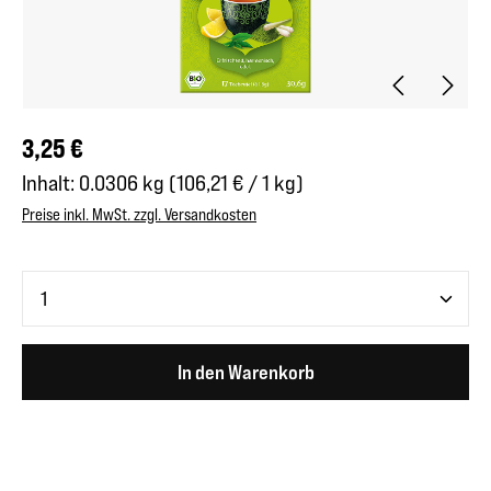
Regulärer Preis:
3,25 €
Inhalt:
0.0306 kg
(106,21 € / 1 kg)
Preise inkl. MwSt. zzgl. Versandkosten
Produkt Anzahl: Gib den gewünschten Wert ein oder benutze 
In den Warenkorb