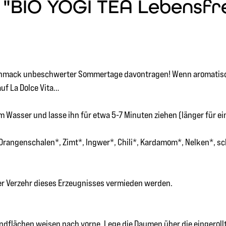
"BIO YOGI TEA Lebensfreu
chmack unbeschwerter Sommertage davontragen! Wenn aromatisch
uf La Dolce Vita…
 Wasser und lasse ihn für etwa 5-7 Minuten ziehen (länger für e
 Orangenschalen*, Zimt*, Ingwer*, Chili*, Kardamom*, Nelken*, sc
ger Verzehr dieses Erzeugnisses vermieden werden.
andflächen weisen nach vorne. Lege die Daumen über die eingerollt