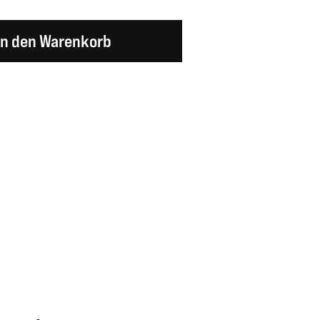
en Wert ein oder benutze die Schaltflächen um d
In den Warenkorb