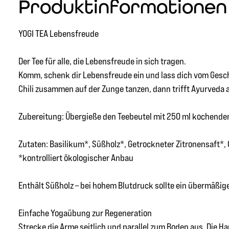
Produktinformationen 
YOGI TEA Lebensfreude
Der Tee für alle, die Lebensfreude in sich tragen.
Komm, schenk dir Lebensfreude ein und lass dich vom Ges
Chili zusammen auf der Zunge tanzen, dann trifft Ayurveda a
Zubereitung: Übergieße den Teebeutel mit 250 ml kochendem
Zutaten: Basilikum*, Süßholz*, Getrockneter Zitronensaft*,
*kontrolliert ökologischer Anbau
Enthält Süßholz – bei hohem Blutdruck sollte ein übermäßi
Einfache Yogaübung zur Regeneration
Strecke die Arme seitlich und parallel zum Boden aus. Die H