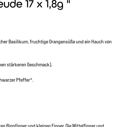
de 17 x 1,8g "
er Basilikum, fruchtige Orangensüße und ein Hauch von
inen stärkeren Geschmack).
hwarzer Pfeffer*.
en Ringfinger und kleinen Finger. Die Mittelfinger und