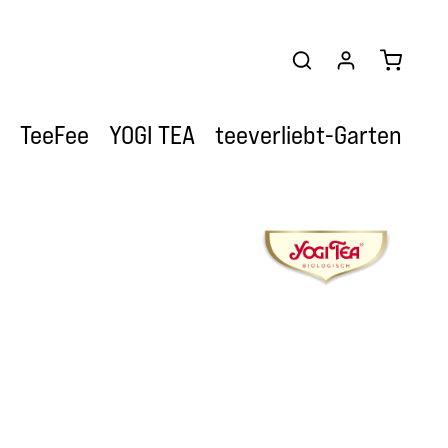
Warenkor
TeeFee
YOGI TEA
teeverliebt-Garten