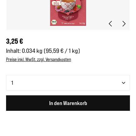
Regulärer Preis:
3,25 €
Inhalt:
0.034 kg
(95,59 € / 1 kg)
Preise inkl. MwSt. zzgl. Versandkosten
Produkt Anzahl: Gib den gewünschten Wert ein oder benutze 
In den Warenkorb