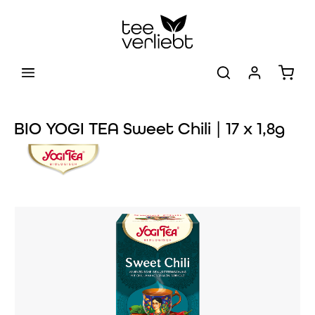
Zum Hauptinhalt springen
Warenk
BIO YOGI TEA Sweet Chili | 17 x 1,8g
Bildergalerie überspringen