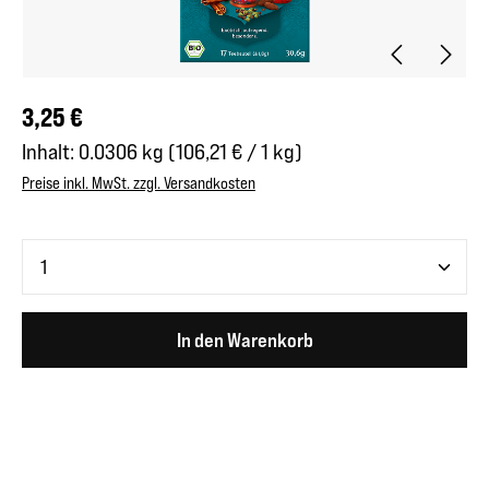
Regulärer Preis:
3,25 €
Inhalt:
0.0306 kg
(106,21 € / 1 kg)
Preise inkl. MwSt. zzgl. Versandkosten
Produkt Anzahl: Gib den gewünschten Wert ein oder benutze 
In den Warenkorb