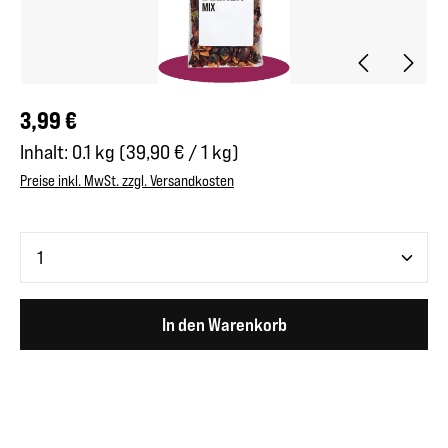
Regulärer Preis:
3,99 €
Inhalt:
0.1 kg
(39,90 € / 1 kg)
Preise inkl. MwSt. zzgl. Versandkosten
Produkt Anzahl: Gib den gewünschten Wert ein oder benutze 
In den Warenkorb