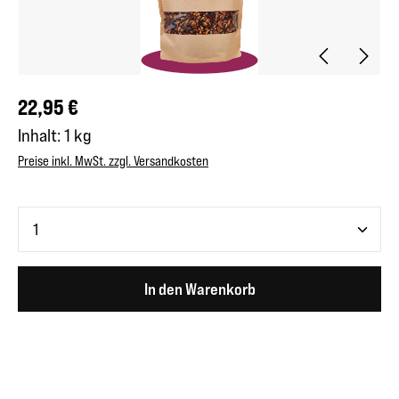
Regulärer Preis:
22,95 €
Inhalt:
1 kg
Preise inkl. MwSt. zzgl. Versandkosten
Produkt Anzahl: Gib den gewünschten Wert ein oder benutze 
In den Warenkorb