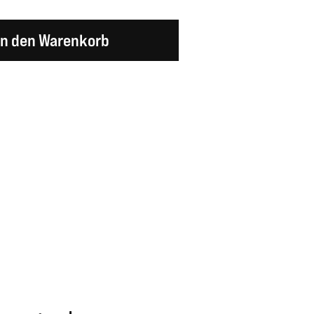
en Wert ein oder benutze die Schaltflächen um d
In den Warenkorb