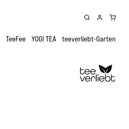
Warenkor
TeeFee
YOGI TEA
teeverliebt-Garten