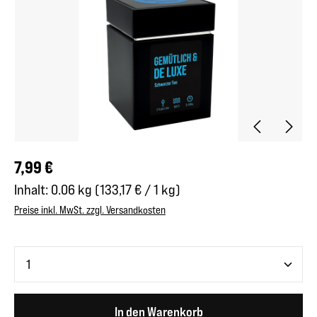
Regulärer Preis:
7,99 €
Inhalt:
0.06 kg
(133,17 € / 1 kg)
Preise inkl. MwSt. zzgl. Versandkosten
Produkt Anzahl: Gib den gewünschten Wert ein oder benutze 
In den Warenkorb