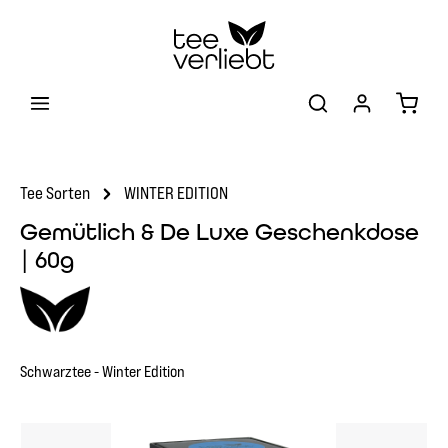
Zum Hauptinhalt springen
Warenk
Tee Sorten
WINTER EDITION
Gemütlich & De Luxe Geschenkdose
| 60g
Schwarztee - Winter Edition
Bildergalerie überspringen